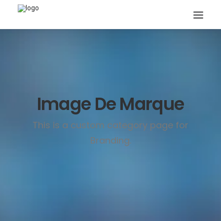
Image De Marque
Search
This is a custom category page for
Branding.